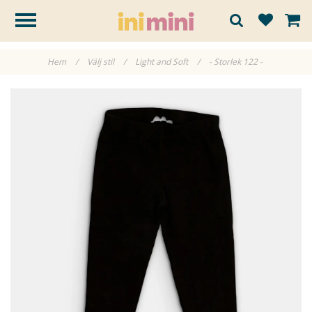
Hem
/
Välj stil
/
Light and Soft
/
- Storlek 122 -