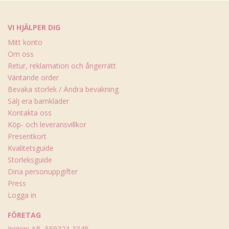
VI HJÄLPER DIG
Mitt konto
Om oss
Retur, reklamation och ångerrätt
Väntande order
Bevaka storlek / Ändra bevakning
Sälj era barnkläder
Kontakta oss
Köp- och leveransvillkor
Presentkort
Kvalitetsguide
Storleksguide
Dina personuppgifter
Press
Logga in
FÖRETAG
Inimini AB, 559323-3348