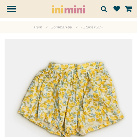
Hem
/
SommarF98
/
- Storlek 98 -