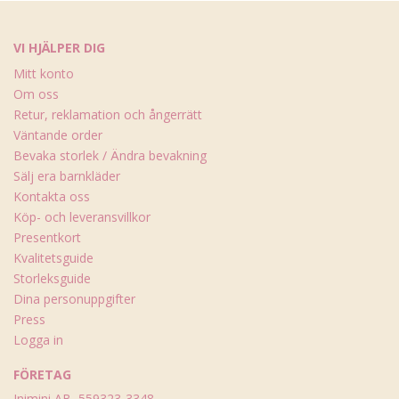
VI HJÄLPER DIG
Mitt konto
Om oss
Retur, reklamation och ångerrätt
Väntande order
Bevaka storlek / Ändra bevakning
Sälj era barnkläder
Kontakta oss
Köp- och leveransvillkor
Presentkort
Kvalitetsguide
Storleksguide
Dina personuppgifter
Press
Logga in
FÖRETAG
Inimini AB, 559323-3348