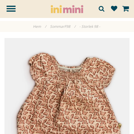
Hem
/
SommarF98
/
- Storlek 98 -