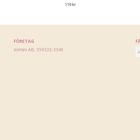
119 kr
FÖRETAG
F
Inimini AB, 559323-3348