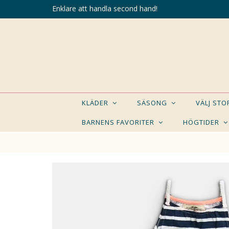
Enklare att handla second hand!
KLÄDER
SÄSONG
VÄLJ ST
BARNENS FAVORITER
HÖGTIDER
KANSK