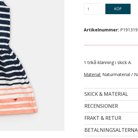
KÖP
Artikelnummer:
P191319
1 trikå-klänning i skick A.
Material:
Naturmaterial / N
- STORLEK 24 -
99 kr
SKICK & MATERIAL
RECENSIONER
FRAKT & RETUR
BETALNINGSALTERNA