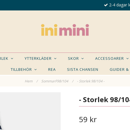
2-4 dagar l
ORLEK
YTTERKLÄDER
SKOR
ACCESSOARER
TILLBEHÖR
REA
SISTA CHANSEN
GUIDER &
Hem
/
SommarF98/104
/
- Storlek 98/104 -
E NÅGON AV DESSA PRODUKTER KAN INTRESSER
- Storlek 98/10
59 kr