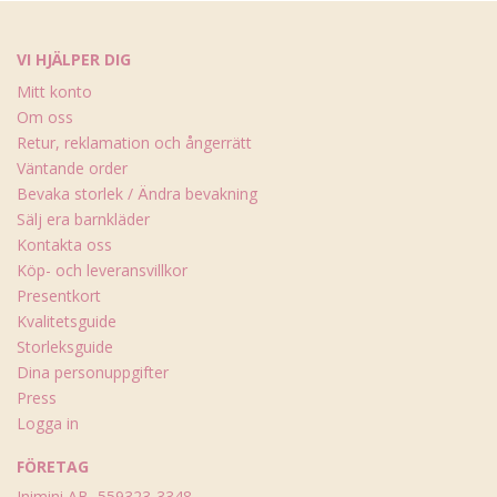
VI HJÄLPER DIG
Mitt konto
Om oss
Retur, reklamation och ångerrätt
Väntande order
Bevaka storlek / Ändra bevakning
Sälj era barnkläder
Kontakta oss
Köp- och leveransvillkor
Presentkort
Kvalitetsguide
Storleksguide
Dina personuppgifter
Press
Logga in
FÖRETAG
Inimini AB, 559323-3348