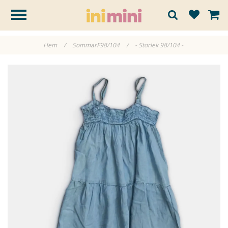
Hem
/
SommarF98/104
/
- Storlek 98/104 -