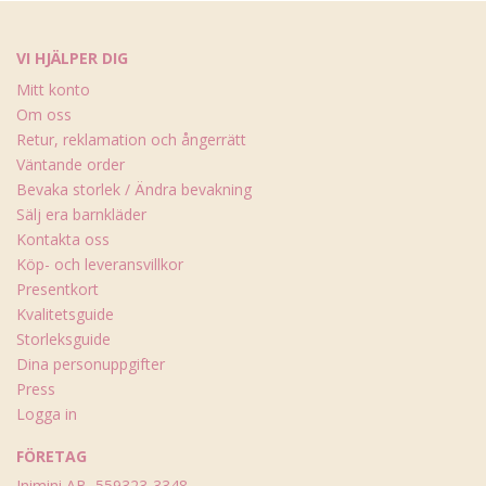
VI HJÄLPER DIG
Mitt konto
Om oss
Retur, reklamation och ångerrätt
Väntande order
Bevaka storlek / Ändra bevakning
Sälj era barnkläder
Kontakta oss
Köp- och leveransvillkor
Presentkort
Kvalitetsguide
Storleksguide
Dina personuppgifter
Press
Logga in
FÖRETAG
Inimini AB, 559323-3348