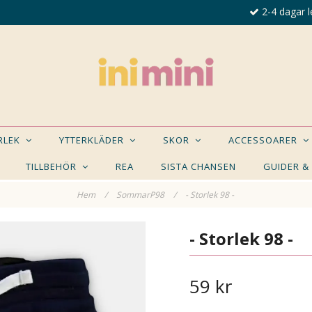
2-4 dagar l
ORLEK
YTTERKLÄDER
SKOR
ACCESSOARER
TILLBEHÖR
REA
SISTA CHANSEN
GUIDER &
Hem
/
SommarP98
/
- Storlek 98 -
E NÅGON AV DESSA PRODUKTER KAN INTRESSER
- Storlek 98 -
59 kr