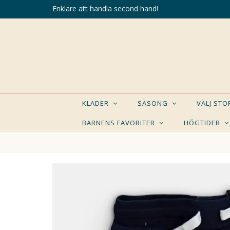
Enklare att handla second hand!
KLÄDER
SÄSONG
VÄLJ ST
BARNENS FAVORITER
HÖGTIDER
KANSK