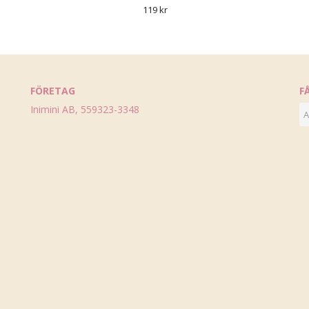
119 kr
FÖRETAG
F
Inimini AB, 559323-3348