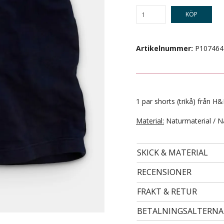
KÖP
Artikelnummer:
P107464
1 par shorts (trikå) från H&
Material:
Naturmaterial / N
- STORLEK 24 -
99 kr
SKICK & MATERIAL
RECENSIONER
FRAKT & RETUR
BETALNINGSALTERNA