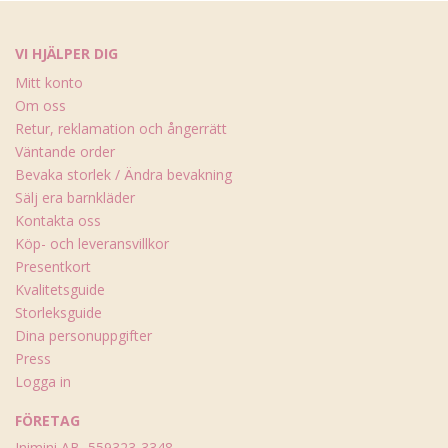
VI HJÄLPER DIG
Mitt konto
Om oss
Retur, reklamation och ångerrätt
Väntande order
Bevaka storlek / Ändra bevakning
Sälj era barnkläder
Kontakta oss
Köp- och leveransvillkor
Presentkort
Kvalitetsguide
Storleksguide
Dina personuppgifter
Press
Logga in
FÖRETAG
Inimini AB, 559323-3348