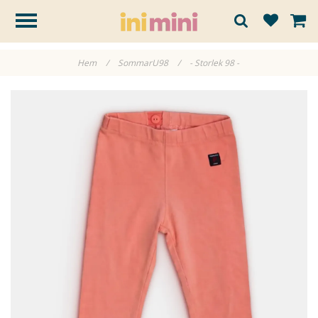
Hem
/
SommarU98
/
- Storlek 98 -